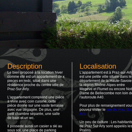
Description
Localisation
Le bien proposé à la location hiver
L'appartement est à Praz-sur-Arl
comme été est un appartement de x
est une petite ville située dans le
pieces en redc, situé dans une
département de la Haute-Savoie
résidence proche du centre ville de
la région Rhône-Alpes entre
Praz-Sur-Arly.
Megéve et Flumet ou encore Not
Dame de Bellecombe non loin d
L'appartement comprend une pièce
l'autoroute A40.
à vivre avec coin cuisine, cette
pièce donne sur une vaste terrasse
Pour plus de renseignement vou
avec vue dégagée. De plus, une
pouvez visiter le
site de Praz Sur
petit chambre séparée, une salle
Arly
de bain et un wc.
Un peu de culture : Les habitant
Il possede aussi un casier a ski au
de Praz Sur Arly sont appelés le
sous sol, une place de parking
Pralins.